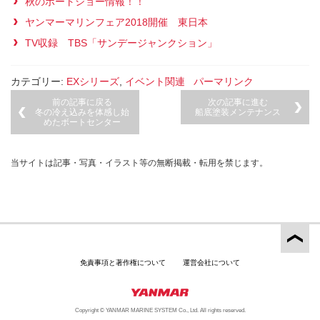
秋のボートショー情報！！
ヤンマーマリンフェア2018開催 東日本
TV収録 TBS「サンデージャンクション」
カテゴリー:
EXシリーズ
,
イベント関連
パーマリンク
前の記事に戻る
次の記事に進む
冬の冷え込みを体感し始
船底塗装メンテナンス
めたボートセンター
当サイトは記事・写真・イラスト等の無断掲載・転用を禁じます。
免責事項と著作権について
運営会社について
Copyright © YANMAR MARINE SYSTEM Co., Ltd. All rights reserved.