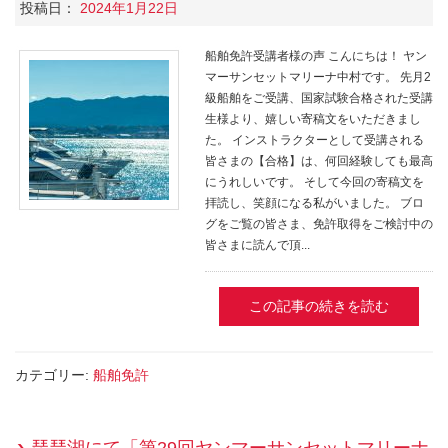
投稿日：
2024年1月22日
船舶免許受講者様の声 こんにちは！ ヤン
マーサンセットマリーナ中村です。 先月2
級船舶をご受講、国家試験合格された受講
生様より、嬉しい寄稿文をいただきまし
た。 インストラクターとして受講される
皆さまの【合格】は、何回経験しても最高
にうれしいです。 そして今回の寄稿文を
拝読し、笑顔になる私がいました。 ブロ
グをご覧の皆さま、免許取得をご検討中の
皆さまに読んで頂...
この記事の続きを読む
カテゴリー:
船舶免許
琵琶湖にて「第29回ヤンマーサンセットマリーナ