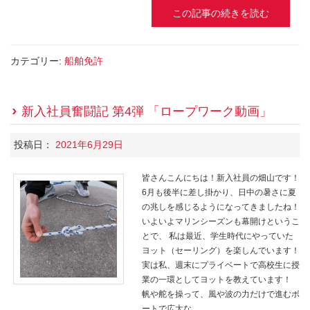
この記事の続きを読む
カテゴリー:
船舶免許
新入社員奮闘記 第4弾 「ロープワーク動画」
投稿日：
2021年6月29日
皆さんこんにちは！新入社員の畑山です！
6月も後半に差し掛かり、日中の暑さに夏
の兆しを感じるようになってきましたね！
いよいよマリンシーズンも幕開けというこ
とで、 私は最近、学生時代にやっていた
ヨット（セーリング）を楽しんでいます！
実は私、週末にプライベートで高校生に授
業の一環としてヨットを教えています！
帆や舵を操って、風や波の力だけで進むボ
ートで広大な...