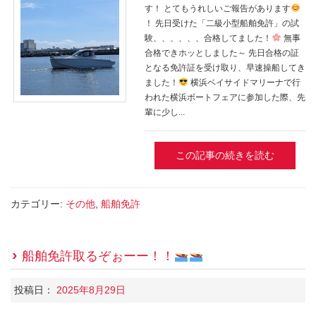
す！ とてもうれしいご報告があります
！ 先日受けた「二級小型船舶免許」の試
験、、、、、、合格してました！
無事
合格できホッとしました～ 先日合格の証
となる免許証を受け取り、早速操船してき
ました！
横浜ベイサイドマリーナで行
われた横浜ボートフェアに参加した際、先
輩に少し...
この記事の続きを読む
カテゴリー:
その他
,
船舶免許
船舶免許取るぞぉーー！！
投稿日：
2025年8月29日