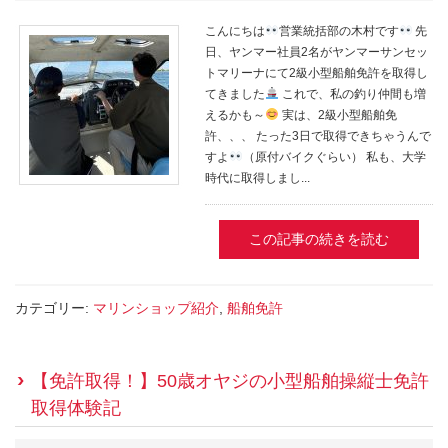
こんにちは
営業統括部の木村です
先
日、ヤンマー社員2名がヤンマーサンセッ
トマリーナにて2級小型船舶免許を取得し
てきました
これで、私の釣り仲間も増
えるかも～
実は、2級小型船舶免
許、、、 たった3日で取得できちゃうんで
すよ
（原付バイクぐらい） 私も、大学
時代に取得しまし...
この記事の続きを読む
カテゴリー:
マリンショップ紹介
,
船舶免許
【免許取得！】50歳オヤジの小型船舶操縦士免許
取得体験記