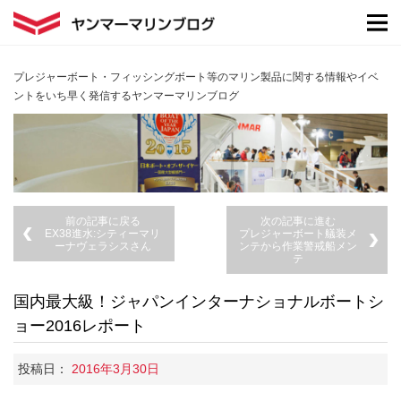
プレジャーボート・フィッシングボート等のマリン製品に関する情報やイベ
ントをいち早く発信するヤンマーマリンブログ
前の記事に戻る
次の記事に進む
EX38進水:シティーマリ
プレジャーボート艤装メ
ーナヴェラシスさん
ンテから作業警戒船メン
テ
国内最大級！ジャパンインターナショナルボートシ
ョー2016レポート
投稿日：
2016年3月30日