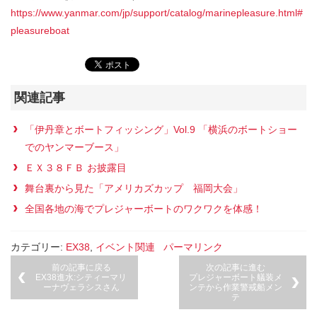
https://www.yanmar.com/jp/support/catalog/marinepleasure.html#
pleasureboat
関連記事
「伊丹章とボートフィッシング」Vol.9 「横浜のボートショー
でのヤンマーブース」
ＥＸ３８ＦＢ お披露目
舞台裏から見た「アメリカズカップ 福岡大会」
全国各地の海でプレジャーボートのワクワクを体感！
カテゴリー:
EX38
,
イベント関連
パーマリンク
前の記事に戻る
次の記事に進む
EX38進水:シティーマリ
プレジャーボート艤装メ
ーナヴェラシスさん
ンテから作業警戒船メン
テ