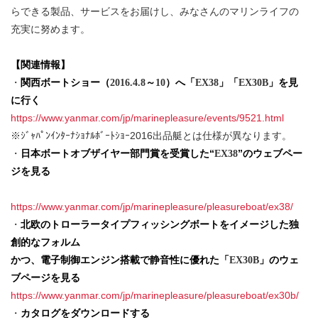
らできる製品、サービスをお届けし、みなさんのマリンライフの
充実に努めます。
【関連情報】
・
関西ボートショー（
～
）へ「
」「
」を見
2016.4.8
10
EX38
EX30B
に行く
https://www.yanmar.com/jp/marinepleasure/events/9521.html
※ｼﾞｬﾊﾟﾝｲﾝﾀｰﾅｼｮﾅﾙﾎﾞｰﾄｼｮｰ2016出品艇とは仕様が異なります。
・
日本ボートオブザイヤー部門賞を受賞した“
”のウェブペー
EX38
ジを見る
https://www.yanmar.com/jp/marinepleasure/pleasureboat/ex38/
・
北欧のトローラータイプフィッシングボートをイメージした
独
創的なフォルム
かつ、
電子制御エンジン搭載で静音性に優れた「
」のウェ
EX30B
ブページを見る
https://www.yanmar.com/jp/marinepleasure/pleasureboat/ex30b/
・
カタログをダウンロードする