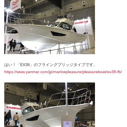
はい！「EX38」のフライングブリッジタイプです。
https://www.yanmar.com/jp/marinepleasure/pleasureboat/ex38-fb/