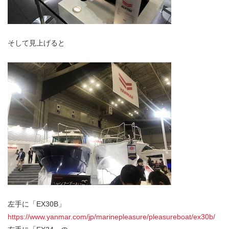
そして見上げると
左手に「EX30B」
https://www.yanmar.com/jp/marinepleasure/pleasureboat/ex30b/