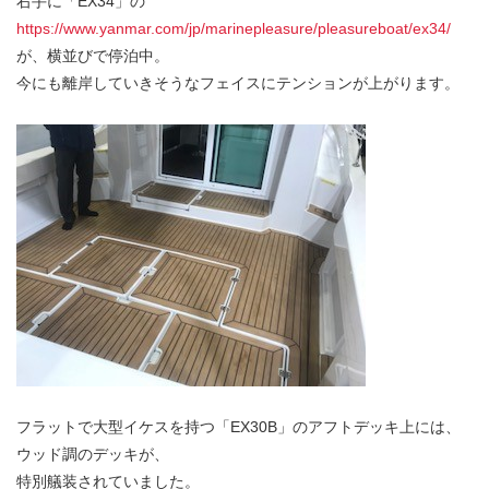
右手に「EX34」の
https://www.yanmar.com/jp/marinepleasure/pleasureboat/ex34/
が、横並びで停泊中。
今にも離岸していきそうなフェイスにテンションが上がります。
フラットで大型イケスを持つ「EX30B」のアフトデッキ上には、
ウッド調のデッキが、
特別艤装されていました。