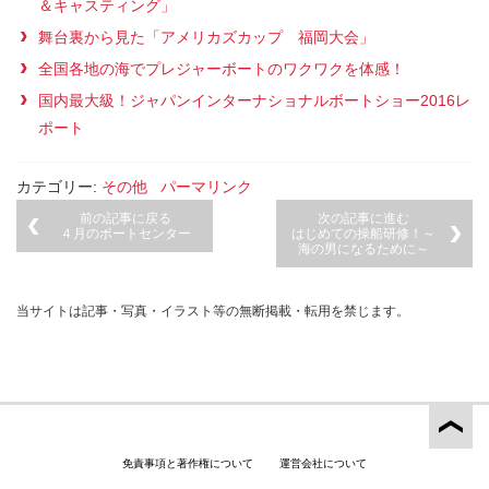
＆キャスティング」
舞台裏から見た「アメリカズカップ 福岡大会」
全国各地の海でプレジャーボートのワクワクを体感！
国内最大級！ジャパンインターナショナルボートショー2016レ
ポート
カテゴリー:
その他
パーマリンク
前の記事に戻る
次の記事に進む
４月のボートセンター
はじめての操船研修！～
海の男になるために～
当サイトは記事・写真・イラスト等の無断掲載・転用を禁じます。
免責事項と著作権について
運営会社について