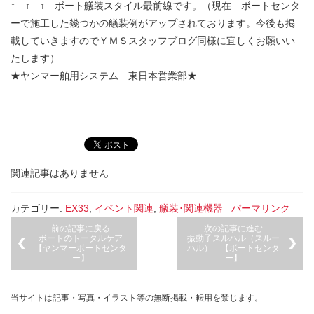
↑ ↑ ↑ ボート艤装スタイル最前線です。（現在 ボートセンタ
ーで施工した幾つかの艤装例がアップされております。今後も掲
載していきますのでＹＭＳスタッフブログ同様に宜しくお願いい
たします）
★ヤンマー舶用システム 東日本営業部★
関連記事はありません
カテゴリー:
EX33
,
イベント関連
,
艤装･関連機器
パーマリンク
前の記事に戻る
次の記事に進む
ボートのトータルケア
振動子スルハル（スルー
【ヤンマーボートセンタ
ハル） 【ボートセンタ
ー】
ー】
当サイトは記事・写真・イラスト等の無断掲載・転用を禁じます。