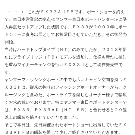
↑ ↑ ↑ これがＥＸ３３ＡⅡＦＢです。ボートショーを終え
て、東日本営業部の拠点≪ヤンマー東日本ボートセンター≫に受
入再度セットアップした状態です。ＥＸ３３が２００９年にボー
トショーに参考出展としてお披露目させていただき、その後発売
開始。
当時はハードトップタイプ（ＨＴ）のみでしたが、２０１３年新
たにフライブリッジ（ＦＢ）モデルを追加し、仕様も新たに検討
を重ねマイナーチェンジを行いＥＸ３３Ⅱとして現在発売中で
す。
ヤンマーフィッシングボートの中でも広いキャビン空間を持つＥ
Ｘ３３Ⅱは、従来の拘りのフィッシングボートオーナーから、ク
ルージングも含めた、ボートライフを楽しむオーナー様まで幅広
くお求め戴いております。特にヤンマー東日本ボートセンターで
は、ＥＸ３３、ＥＸ３３ＡⅡ（ＨＴ、ＦＢ）と合わせると２０隻
以上の艤装を施させていただきました。
そこで本日は、先日開催されたボートショーに出展していたＥＸ
３３ＡⅡＦＢの艤装を通して少しご紹介させていただきます。