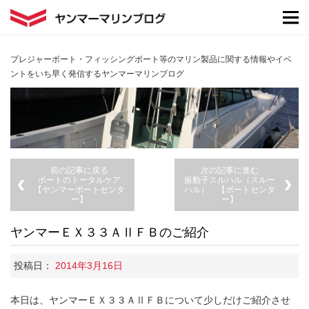
プレジャーボート・フィッシングボート等のマリン製品に関する情報やイベ
ントをいち早く発信するヤンマーマリンブログ
前の記事に戻る
次の記事に進む
ボートのトータルケア
振動子スルハル（スルー
【ヤンマーボートセンタ
ハル） 【ボートセンタ
ー】
ー】
ヤンマーＥＸ３３ＡⅡＦＢのご紹介
投稿日：
2014年3月16日
本日は、ヤンマーＥＸ３３ＡⅡＦＢについて少しだけご紹介させ