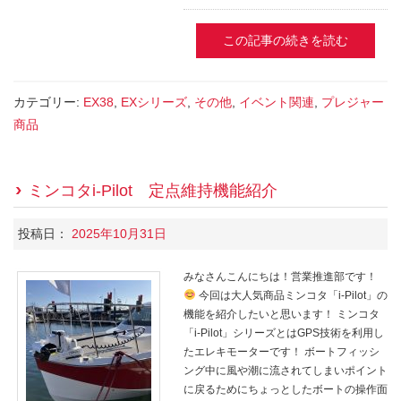
この記事の続きを読む
カテゴリー:
EX38
,
EXシリーズ
,
その他
,
イベント関連
,
プレジャー
商品
ミンコタi-Pilot 定点維持機能紹介
投稿日：
2025年10月31日
みなさんこんにちは！営業推進部です！
今回は大人気商品ミンコタ「i-Pilot」の
機能を紹介したいと思います！ ミンコタ
「i-Pilot」シリーズとはGPS技術を利用し
たエレキモーターです！ ボートフィッシ
ング中に風や潮に流されてしまいポイント
に戻るためにちょっとしたボートの操作面