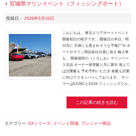
宮城県マリンイベント（フィッシングボート）
投稿日：
2026年5月16日
こんにちは。 東北エリアボートイベント
開催初日の様子です。 開催日の本日、明
日共に 天候にも恵まれそうな予報(^^)v ボ
ートやマリン用品各社出展に加え 輸入車
も、 開催場所の（くろしお）マリンベー
ス北浜 オーナー保管艇と共に展示 海上で
は試乗艇も 予め予約いただき 各艇も試乗
に向けてスタンバイしております。 ヤン
マーはEX28CとEX34 フィッシングクル...
この記事の続きを読む
カテゴリー:
EXシリーズ
,
イベント関連
,
プレジャー商品