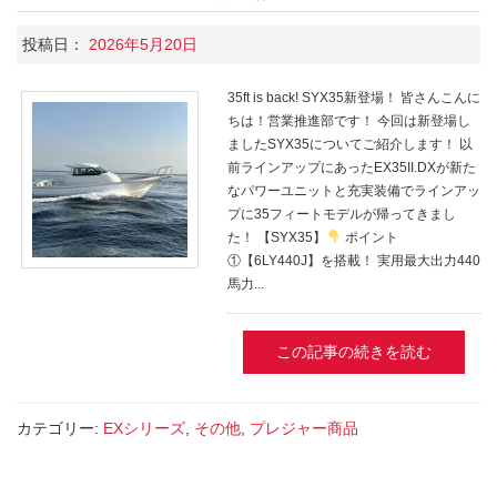
投稿日：
2026年5月20日
35ft is back! SYX35新登場！ 皆さんこんに
ちは！営業推進部です！ 今回は新登場し
ましたSYX35についてご紹介します！ 以
前ラインアップにあったEX35II.DXが新た
なパワーユニットと充実装備でラインアッ
プに35フィートモデルが帰ってきまし
た！ 【SYX35】
ポイント
①【6LY440J】を搭載！ 実用最大出力440
馬力...
この記事の続きを読む
カテゴリー:
EXシリーズ
,
その他
,
プレジャー商品