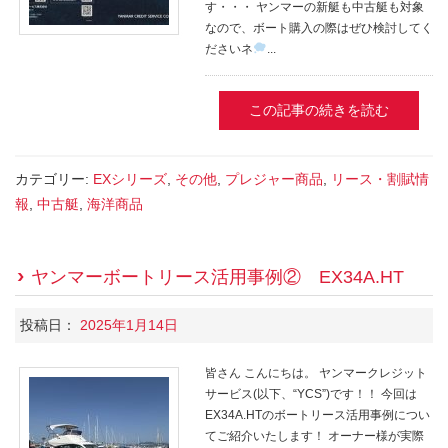
す・・・ ヤンマーの新艇も中古艇も対象
なので、ボート購入の際はぜひ検討してく
ださいネ
...
この記事の続きを読む
カテゴリー:
EXシリーズ
,
その他
,
プレジャー商品
,
リース・割賦情
報
,
中古艇
,
海洋商品
ヤンマーボートリース活用事例② EX34A.HT
投稿日：
2025年1月14日
皆さん こんにちは。 ヤンマークレジット
サービス(以下、“YCS”)です！！ 今回は
EX34A.HTのボートリース活用事例につい
てご紹介いたします！ オーナー様が実際