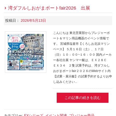
湾ダフルしおがまボートfair2026 出展
投稿日：
2026年5月13日
こんにちは 東北営業部からプレジャーボ
ート＆マリン用品機器のイベント情報で
す。 宮城県塩釜市【くろしお北浜マリン
ベース】 ５月１６日（土）、１７日
（日）１０：００~１６：００ 国内メーカ
ー各社出展 ヤンマー艇は、ＥＸ２８Ｃ
ＥＸ３４ ２隻 試乗予約は、湾ダフルし
おがまボートfair２０２６のWebサイト内
【試乗・展示艇】の試乗予約するよりお申
し込みください...
この記事の続きを読む
カテゴリー:
EXシリーズ
,
イベント関連
,
プレジャー商品