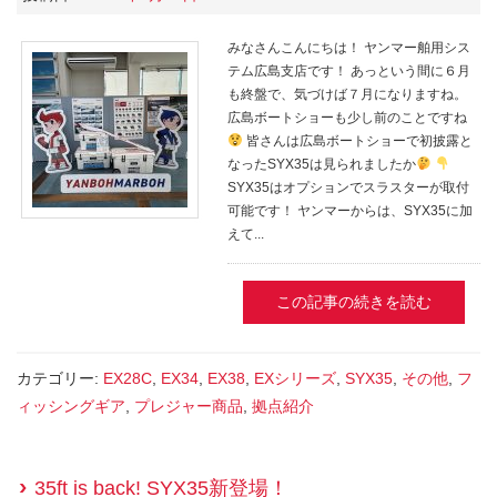
みなさんこんにちは！ ヤンマー舶用シス
テム広島支店です！ あっという間に６月
も終盤で、気づけば７月になりますね。
広島ボートショーも少し前のことですね
皆さんは広島ボートショーで初披露と
なったSYX35は見られましたか
SYX35はオプションでスラスターが取付
可能です！ ヤンマーからは、SYX35に加
えて...
この記事の続きを読む
カテゴリー:
EX28C
,
EX34
,
EX38
,
EXシリーズ
,
SYX35
,
その他
,
フ
ィッシングギア
,
プレジャー商品
,
拠点紹介
35ft is back! SYX35新登場！