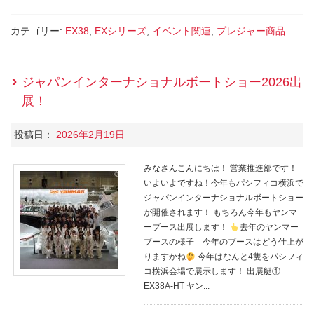
カテゴリー:
EX38
,
EXシリーズ
,
イベント関連
,
プレジャー商品
ジャパンインターナショナルボートショー2026出
展！
投稿日：
2026年2月19日
みなさんこんにちは！ 営業推進部です！
いよいよですね！今年もパシフィコ横浜で
ジャパンインターナショナルボートショー
が開催されます！ もちろん今年もヤンマ
ーブース出展します！
去年のヤンマー
ブースの様子 今年のブースはどう仕上が
りますかね
今年はなんと4隻をパシフィ
コ横浜会場で展示します！ 出展艇①
EX38A-HT ヤン...