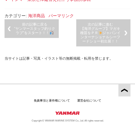
カテゴリー:
海洋商品
パーマリンク
前の記事に戻る
次の記事に進む
”ヤンマースタッフ釣りク
【海洋グループ】マガキ
ラブ”をスタート！！
種苗をＰＲ
ジャパンイ
ンターナショナルシーフ
ードショー初出展！！
当サイトは記事・写真・イラスト等の無断掲載・転用を禁じます。
免責事項と著作権について
運営会社について
Copyright © YANMAR MARINE SYSTEM Co., Ltd. All rights reserved.