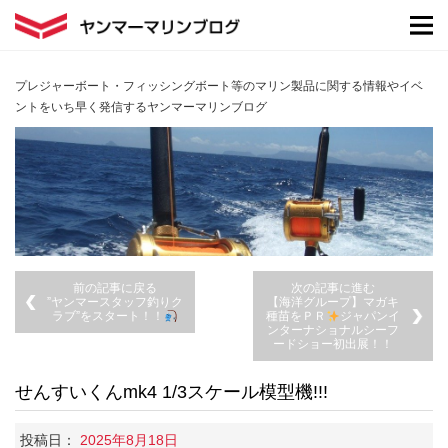
プレジャーボート・フィッシングボート等のマリン製品に関する情報やイベ
ントをいち早く発信するヤンマーマリンブログ
前の記事に戻る
次の記事に進む
”ヤンマースタッフ釣りク
【海洋グループ】マガキ
ラブ”をスタート！！
種苗をＰＲ
ジャパンイ
ンターナショナルシーフ
ードショー初出展！！
せんすいくんmk4 1/3スケール模型機!!!
投稿日：
2025年8月18日