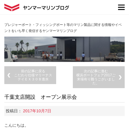
プレジャーボート・フィッシングボート等のマリン製品に関する情報やイベ
ントをいち早く発信するヤンマーマリンブログ
前の記事に戻る
次の記事に進む
こだわり仕様マリーナス
横浜ボートフェア2017ご
テイＥＸ３０Ｂ進水
来場有り難うございまし
た。
千葉支店開設 オープン展示会
投稿日：
2017年10月7日
こんにちは。