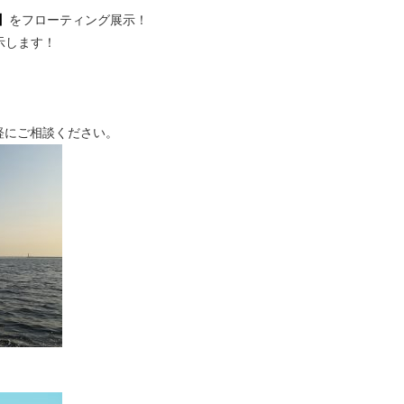
1】
をフローティング展示！
示します！
軽にご相談ください。