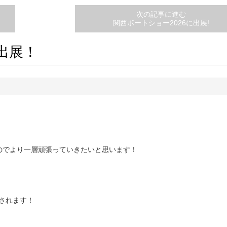
次の記事に進む
関西ボートショー2026に出展!
出展！
のでより一層頑張っていきたいと思います！
催されます！