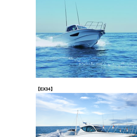
【EX34】