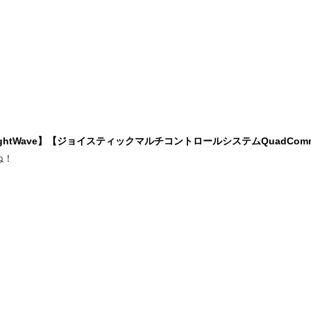
ghtWave】【ジョイスティックマルチコントロールシステムQuadCom
ね！