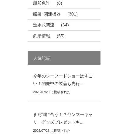
船舶免許
(8)
艤装･関連機器
(301)
進水式関連
(64)
釣果情報
(55)
人気記事
今年のシーフードショーはすご
い！開発中の製品も先行...
2026/07/29 に投稿された
まだ間に合う！？ヤンマーキャ
リーグッズプレゼントキ...
2026/07/28 に投稿された