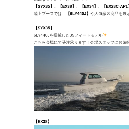
【SYX35】、
【EX38】
、
【EX34】
、
【EX28C-AP
陸上ブースでは、
【6LY440J】
や人気艤装商品を展
【SYX35】
6LY440Jを搭載した35フィートモデル
こちら会場にて受注承ります！会場スタッフにお気
【EX38】