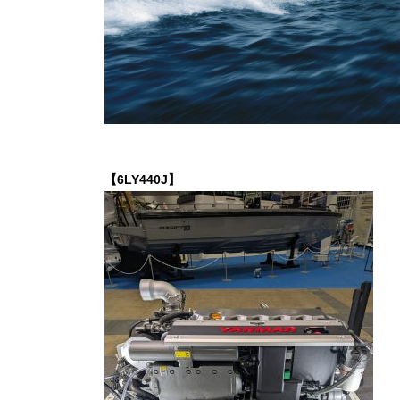
【6LY440J】