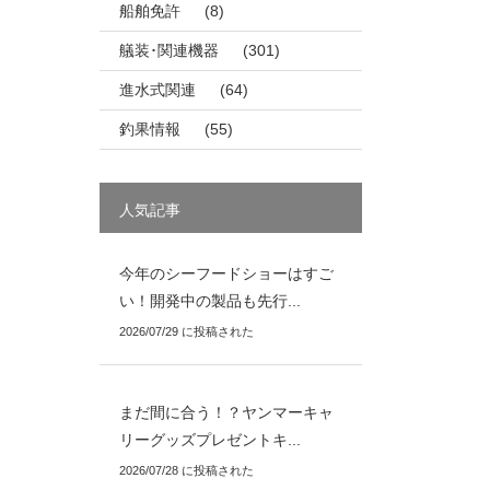
船舶免許
(8)
艤装･関連機器
(301)
進水式関連
(64)
釣果情報
(55)
人気記事
今年のシーフードショーはすご
い！開発中の製品も先行...
2026/07/29 に投稿された
まだ間に合う！？ヤンマーキャ
リーグッズプレゼントキ...
2026/07/28 に投稿された