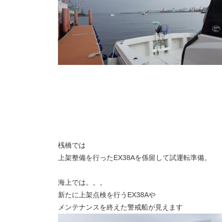
桟橋では
上架整備を行ったEX38Aを係留して試運転準備。
海上では。。。
新たに上架点検を行うEX38Aや
メンテナンスを終えた警戒船が見えます