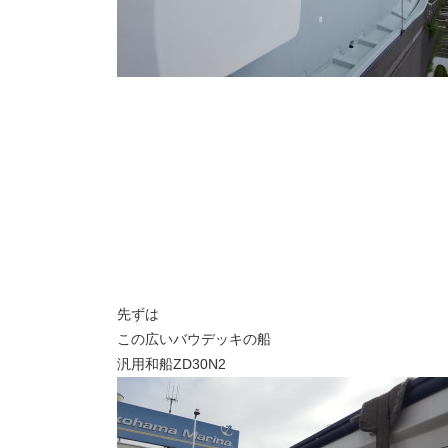
先ずは
この広いバウデッキの船
汎用和船ZD30N2