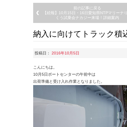
前の記事に戻る
【続報】10月15日・16日愛知県NTPマリーナ
くう試乗会ナカジー来場！詳細案内
納入に向けてトラック積
投稿日：
2016年10月5日
こんにちは。
10月5日ボートセンターの午前中は
出荷準備と受け入れ作業となりました。