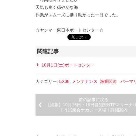
天気も良く穏やかな海
作業がスムーズに捗り助かった一日でした。
☆ヤンマー東日本ボートセンター☆
関連記事
10月1日(土)ボートセンター
カテゴリー:
EX38
,
メンテナンス
,
漁業関連
パーマ
前の記事に戻る
【続報】10月15日・16日愛知県NTPマリーナ
くう試乗会ナカジー来場！詳細案内