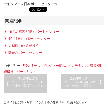
☆ヤンマー東日本ボートセンター☆
関連記事
加工品艤装が続くボートセンター
10月1日(土)ボートセンター
大型艇の作業が続く
静かなボートセンター
カテゴリー:
EXシリーズ
,
プレジャー商品
,
メンテナンス
,
艤装･関
連機器
パーマリンク
前の記事に戻る
次の記事に進む
ヤンマーＥＸ３３Ａ２Ｈ
ヤンマー和船ZD34F2搬
Ｔ進水 芝川マリーナさ
入 木更津ユウワさん
ん
当サイトは記事・写真・イラスト等の無断掲載・転用を禁じます。