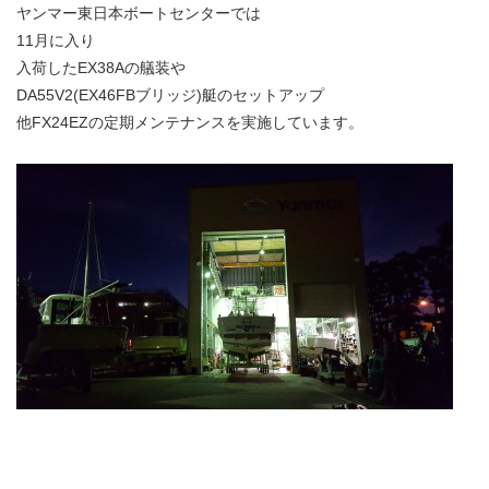
ヤンマー東日本ボートセンターでは
11月に入り
入荷したEX38Aの艤装や
DA55V2(EX46FBブリッジ)艇のセットアップ
他FX24EZの定期メンテナンスを実施しています。