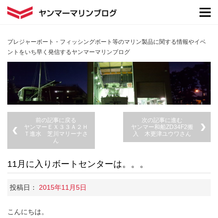
プレジャーボート・フィッシングボート等のマリン製品に関する情報やイベ
ントをいち早く発信するヤンマーマリンブログ
前の記事に戻る
次の記事に進む
ヤンマーＥＸ３３Ａ２Ｈ
ヤンマー和船ZD34F2搬
Ｔ進水 芝川マリーナさ
入 木更津ユウワさん
ん
11月に入りボートセンターは。。。
投稿日：
2015年11月5日
こんにちは。