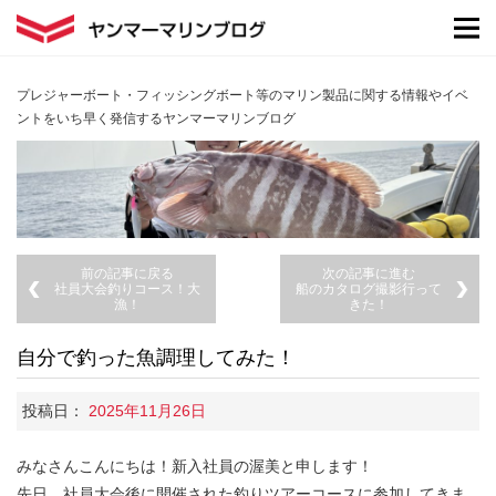
プレジャーボート・フィッシングボート等のマリン製品に関する情報やイベ
ントをいち早く発信するヤンマーマリンブログ
前の記事に戻る
次の記事に進む
社員大会釣りコース！大
船のカタログ撮影行って
漁！
きた！
自分で釣った魚調理してみた！
投稿日：
2025年11月26日
みなさんこんにちは！新入社員の渥美と申します！
先日、社員大会後に開催された釣りツアーコースに参加してきま