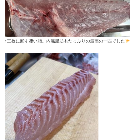
↑三枚に卸す凄い脂。内臓脂肪もたっぷりの最高の一匹でした