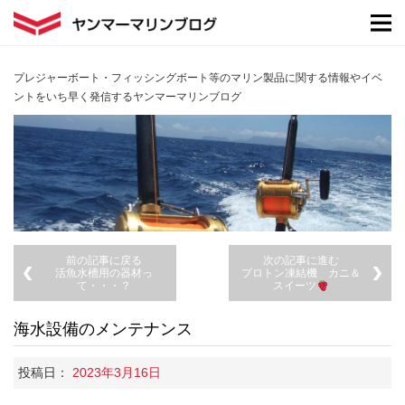
プレジャーボート・フィッシングボート等のマリン製品に関する情報やイベ
ントをいち早く発信するヤンマーマリンブログ
前の記事に戻る
次の記事に進む
活魚水槽用の器材っ
プロトン凍結機 カニ＆
て・・・？
スイーツ
海水設備のメンテナンス
投稿日：
2023年3月16日