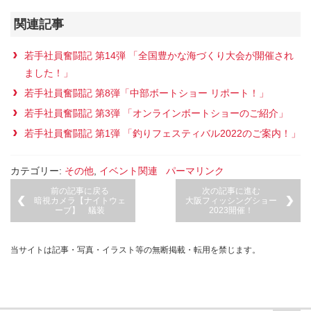
関連記事
若手社員奮闘記 第14弾 「全国豊かな海づくり大会が開催され
ました！」
若手社員奮闘記 第8弾「中部ボートショー リポート！」
若手社員奮闘記 第3弾 「オンラインボートショーのご紹介」
若手社員奮闘記 第1弾 「釣りフェスティバル2022のご案内！」
カテゴリー:
その他
,
イベント関連
パーマリンク
前の記事に戻る
次の記事に進む
暗視カメラ【ナイトウェ
大阪フィッシングショー
ーブ】 艤装
2023開催！
当サイトは記事・写真・イラスト等の無断掲載・転用を禁じます。