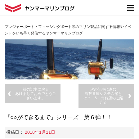
プレジャーボート・フィッシングボート等のマリン製品に関する情報やイベ
ントをいち早く発信するヤンマーマリンブログ
前の記事に戻る
次の記事に進む
あけましておめでとうご
海苔養殖システム船と
ざいます。
は？ & ☆お店のご紹
介☆
『○○ができるまで』シリーズ 第６弾！！
投稿日：
2018年1月11日