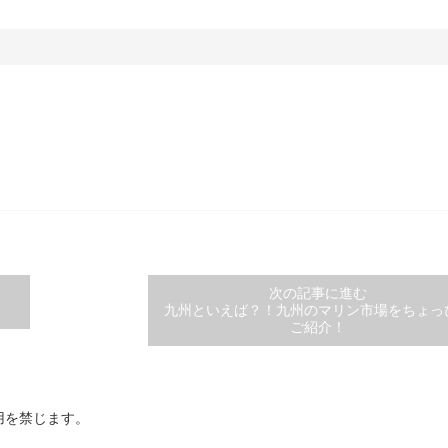
次の記事に進む
九州といえば？！九州のマリン市場をちょっ
ご紹介！
用を禁じます。