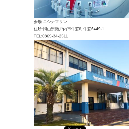
会場:ニシナマリン
住所:岡山県瀬戸内市牛窓町牛窓6449-1
TEL:0869-34-2511