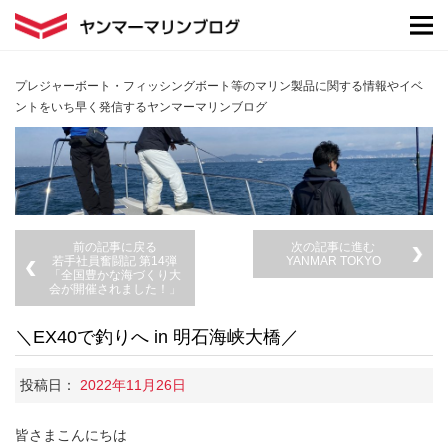
プレジャーボート・フィッシングボート等のマリン製品に関する情報やイベ
ントをいち早く発信するヤンマーマリンブログ
前の記事に戻る
次の記事に進む
若手社員奮闘記 第14弾
YANMAR TOKYO
「全国豊かな海づくり大
会が開催されました！」
＼EX40で釣りへ in 明石海峡大橋／
投稿日：
2022年11月26日
皆さまこんにちは