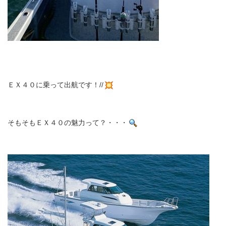
ＥＸ４０に乗って出航です！//
そもそもＥＸ４０の魅力って？・・・