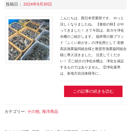
投稿日：
2024年9月30日
こんにちは、西日本営業部です。 やっと
涼しくなりましたね。 【食欲の秋】がや
ってきました！ さて今回は、岩ガキ浄化
水槽のご紹介します。 福井県の新ブラン
ド『ふくい岩がき』の浄化用として 若狭
高浜漁業協同組合様と敦賀市漁業協同組合
様に導入頂きました。 注意してくださ
い！ ①ご紹介の浄化水槽は、浄化を保証
するものではありません。 ②浄化基準
は、各地方自治体様等に...
この記事の続きを読む
カテゴリー:
その他
,
海洋商品