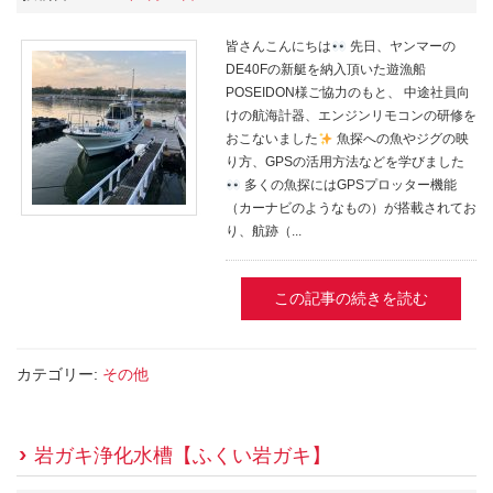
皆さんこんにちは
先日、ヤンマーの
DE40Fの新艇を納入頂いた遊漁船
POSEIDON様ご協力のもと、 中途社員向
けの航海計器、エンジンリモコンの研修を
おこないました
魚探への魚やジグの映
り方、GPSの活用方法などを学びました
多くの魚探にはGPSプロッター機能
（カーナビのようなもの）が搭載されてお
り、航跡（...
この記事の続きを読む
カテゴリー:
その他
岩ガキ浄化水槽【ふくい岩ガキ】