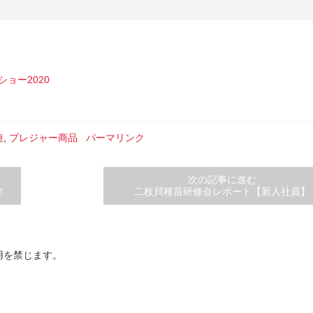
！
ショー2020
連
,
プレジャー商品
パーマリンク
次の記事に進む
！
二枚貝種苗研修会レポート【新入社員】
用を禁じます。