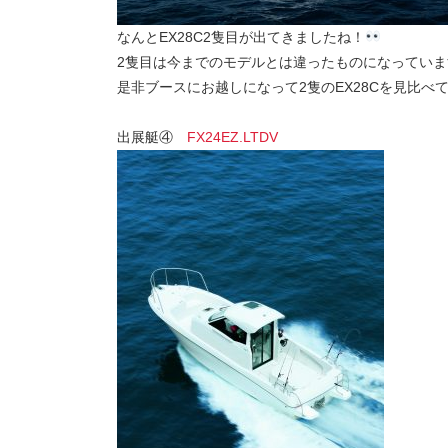
なんとEX28C2隻目が出てきましたね！
2隻目は今までのモデルとは違ったものになっていま
是非ブースにお越しになって2隻のEX28Cを見比べ
出展艇④
FX24EZ.LTDV