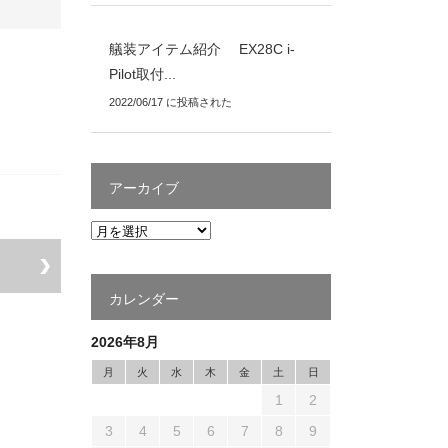
艤装アイテム紹介 EX28C i-
Pilot取付...
2022/06/17 に投稿された
アーカイブ
カレンダー
2026年8月
月
火
水
木
金
土
日
1
2
3
4
5
6
7
8
9