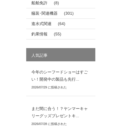
船舶免許
(8)
艤装･関連機器
(301)
進水式関連
(64)
釣果情報
(55)
人気記事
今年のシーフードショーはすご
い！開発中の製品も先行...
2026/07/29 に投稿された
まだ間に合う！？ヤンマーキャ
リーグッズプレゼントキ...
2026/07/28 に投稿された