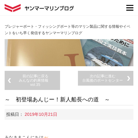
プレジャーボート・フィッシングボート等のマリン製品に関する情報やイベ
ントをいち早く発信するヤンマーマリンブログ
前の記事に戻る
次の記事に進む
みんなの釣果情報
台風後のボートセンター
vol.35
～ 初登場あんじー！新人船長への道 ～
投稿日：
2019年10月21日
みなさまこんにちは