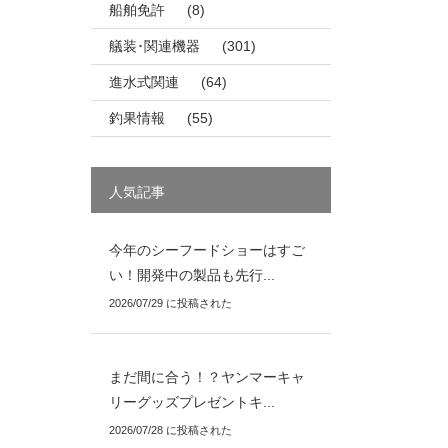
船舶免許
(8)
艤装･関連機器
(301)
進水式関連
(64)
釣果情報
(55)
人気記事
今年のシーフードショーはすご
い！開発中の製品も先行...
2026/07/29 に投稿された
まだ間に合う！？ヤンマーキャ
リーグッズプレゼントキ...
2026/07/28 に投稿された