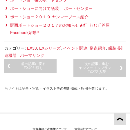
ボートショー後のボートセンター
ボートショーに向けて艤装 ボートセンター
ボートショー２０１９ ヤンマーブース紹介
関西ボートショー２０１７のお知らせ★ﾎﾞｰﾄｼｮｯﾌﾟ芦屋
Facebook始動!!
カテゴリー:
EX33
,
EXシリーズ
,
イベント関連
,
拠点紹介
,
艤装･関
連機器
パーマリンク
前の記事に戻る
次の記事に進む
EX40引渡し
ヤンマー トップラン
FX27Z 入荷
当サイトは記事・写真・イラスト等の無断掲載・転用を禁じます。
免責事項と著作権について
運営会社について