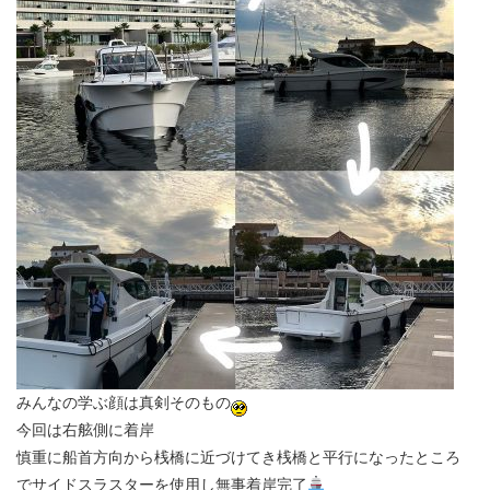
みんなの学ぶ顔は真剣そのもの
今回は右舷側に着岸
慎重に船首方向から桟橋に近づけてき桟橋と平行になったところ
でサイドスラスターを使用し無事着岸完了