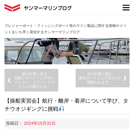
プレジャーボート・フィッシングボート等のマリン製品に関する情報やイベ
ントをいち早く発信するヤンマーマリンブログ
前の記事に戻る
次の記事に進む
関西フローティングボー
横浜ボートフェア2024 が
トショー
フライングブ
開催されます。
リッジの魅力とは
【操船実習会】航行・離岸・着岸について学び、タ
チウオジギングに挑戦
投稿日：
2024年10月31日