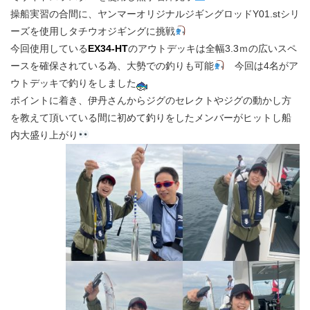
操船実習の合間に、ヤンマーオリジナルジギングロッドY01.stシリ
ーズを使用しタチウオジギングに挑戦
今回使用している
EX34-HT
のアウトデッキは全幅3.3ｍの広いスペ
ースを確保されている為、大勢での釣りも可能
今回は4名がア
ウトデッキで釣りをしました
ポイントに着き、伊丹さんからジグのセレクトやジグの動かし方
を教えて頂いている間に初めて釣りをしたメンバーがヒットし船
内大盛り上がり