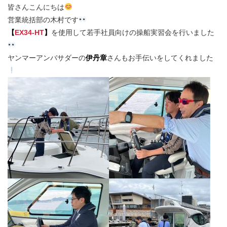
皆さんこんにちは
営業統括部の木村です
【
EX34-HT
】
を使用して若手社員向けの操船実習会を行いました
ヤンマーアンバサダーの
伊丹章
さんもお手伝いをしてくれました