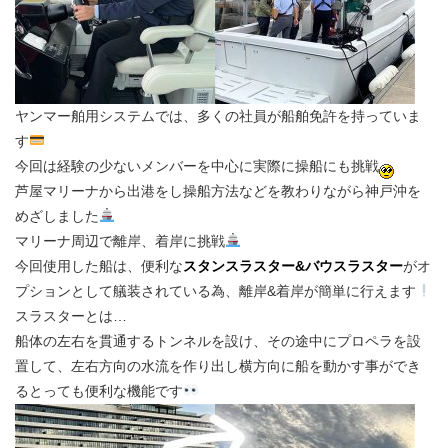
ヤンマー舶用システムでは、多くの社員が船舶免許を持っていま
す
今回は経験の少ないメンバーを中心に実際に操船にも挑戦
芦屋マリーナから出港をし操船方法などを教わりながら神戸沖を
めざしました
マリーナ周辺で離岸、着岸に挑戦
今回使用した船は、便利な
スタンスラスター&バウスラスター
がオ
プションとして艤装されている為、離岸&着岸が簡単に行えます
スラスターとは…
船体の左右を貫通するトンネルを設け、その途中にプロペラを設
置して、左右方向の水流を作り出し横方向に船を動かす事ができ
るとっても便利な機能です