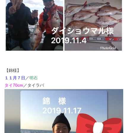
【錦様】
１１月７日
／
明石
タイ70cm
／タイラバ