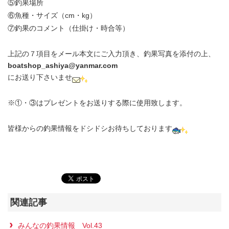
⑤釣果場所
⑥魚種・サイズ（cm・kg）
⑦釣果のコメント（仕掛け・時合等）
上記の７項目をメール本文にご入力頂き、釣果写真を添付の上、
boatshop_ashiya@yanmar.com
にお送り下さいませ
※①・③はプレゼントをお送りする際に使用致します。
皆様からの釣果情報をドシドシお待ちしております
関連記事
みんなの釣果情報 Vol.43