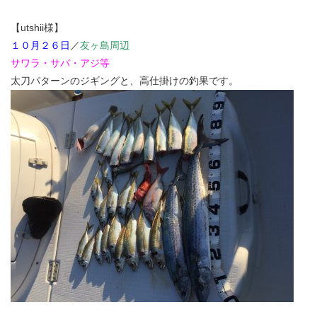
【utshii様】
１０月２６日
／
友ヶ島周辺
サワラ・サバ・アジ等
太刀パターンのジギングと、高仕掛けの釣果です。