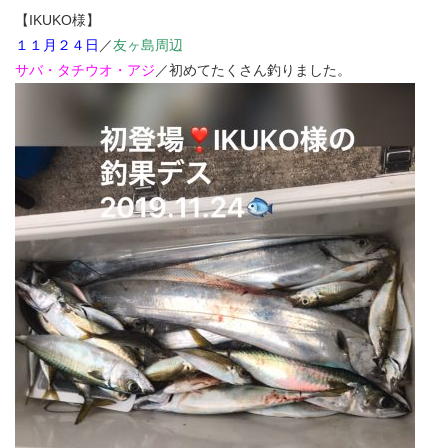
【IKUKO様】
１１月２４日
／
友ヶ島周辺
サバ・タチウオ・アジ
／初めてたくさん釣りました。