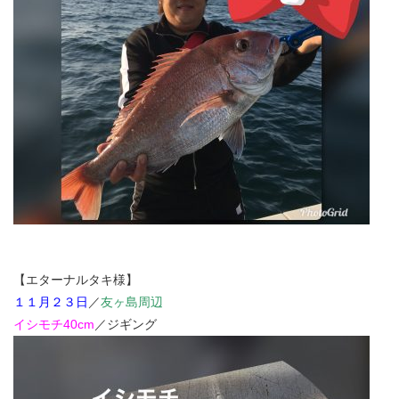
【エターナルタキ様】
１１月２３日
／
友ヶ島周辺
イシモチ40cm
／ジギング