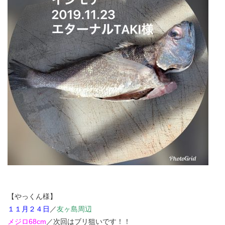
【やっくん様】
１１月２４日
／
友ヶ島周辺
メジロ68cm
／次回はブリ狙いです！！