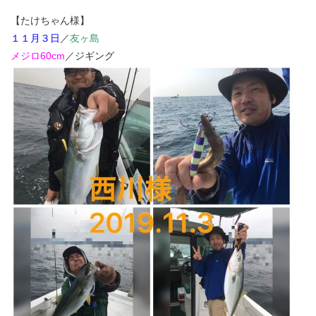
【たけちゃん様】
１１月３日
／
友ヶ島
メジロ60cm
／ジギング