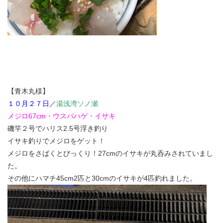
【青木丸様】
１０月２７日
／
湯浅湾ソノ瀬
メジロ67cm・ウスバハゲ・イサキ
磯竿２号でハリス2.5号浮き釣り
イサキ釣りでメジロをゲット！
メジロをさばくとびっくり！27cmのイサキが丸呑みされていまし
た。
その他にハマチ45cm2匹と30cmのイサキが4匹釣れました。