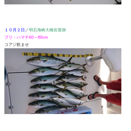
１０月２日
／
明石海峡大橋岩屋側
ブリ・ハマチ60～80cm
コアジ飲ませ