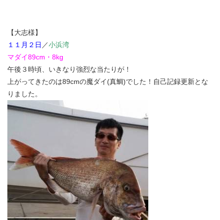
【大志様】
１１月２日
／
小浜湾
マダイ89cm・8kg
午後３時頃、いきなり強烈な当たりが！
上がってきたのは89cmの魔ダイ(真鯛)でした！自己記録更新とな
りました。