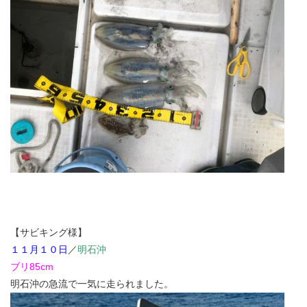
【サビキング様】
１１月１０日
／
明石沖
ブリ85cm
明石沖の急流で一気に走られました。