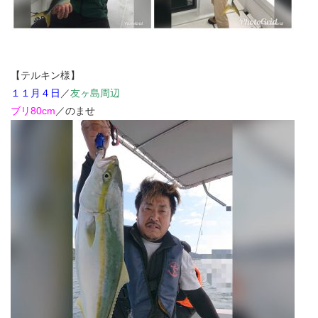
【テルキン様】
１１月４日
／
友ヶ島周辺
ブリ80cm
／のませ