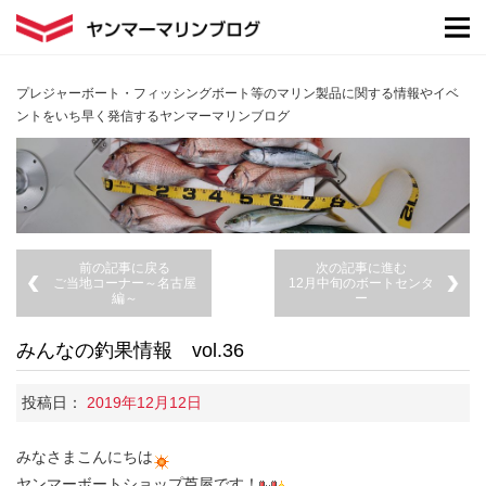
プレジャーボート・フィッシングボート等のマリン製品に関する情報やイベ
ントをいち早く発信するヤンマーマリンブログ
前の記事に戻る
次の記事に進む
ご当地コーナー～名古屋
12月中旬のボートセンタ
編～
ー
みんなの釣果情報 vol.36
投稿日：
2019年12月12日
みなさまこんにちは
ヤンマーボートショップ芦屋です！