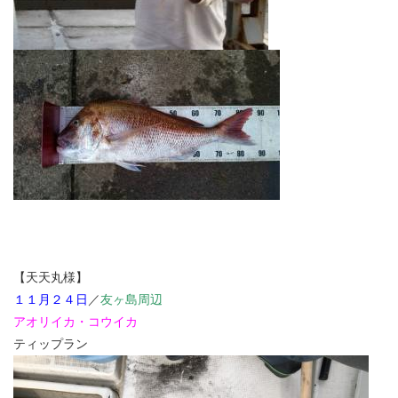
【天天丸様】
１１月２４日
／
友ヶ島周辺
アオリイカ・コウイカ
ティップラン