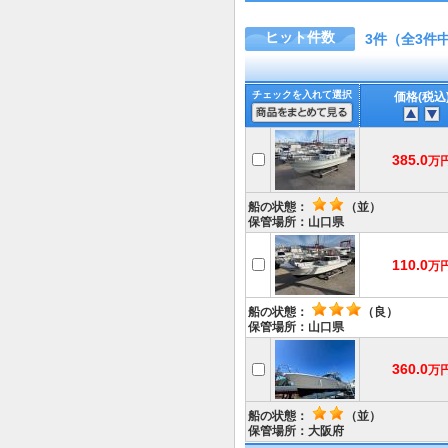
ヒット件数
3件（全3件
チェックを入れて選択
価格(税込
385.0
万
船の状態：
（並）
保管場所：山口県
110.0
万
船の状態：
（良）
保管場所：山口県
360.0
万
船の状態：
（並）
保管場所：大阪府