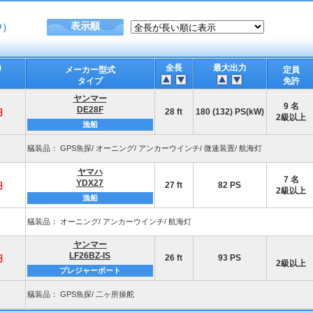
表示順
中）
)
全長
最大出力
メーカー型式
定員
タイプ
免許
ヤンマー
9 名
DE28F
28 ft
180 (132) PS(kW)
円
2級以上
漁船
艤装品： GPS魚探/ オーニング/ アンカーウインチ/ 微速装置/ 航海灯
ヤマハ
7 名
YDX27
27 ft
82 PS
円
2級以上
漁船
艤装品： オーニング/ アンカーウインチ/ 航海灯
ヤンマー
LF26BZ-IS
26 ft
93 PS
円
2級以上
プレジャーボート
艤装品： GPS魚探/ 二ヶ所操舵