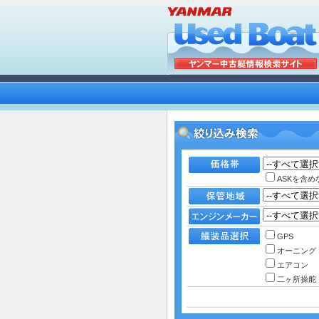
ASKを含め
GPS
オーニング
エアコン
二ヶ所操舵