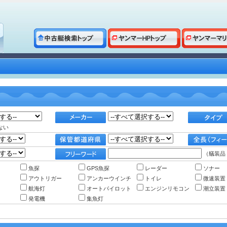
ない
（艤装品
魚探
GPS魚探
レーダー
ソナー
アウトリガー
アンカーウインチ
トイレ
微速装置
航海灯
オートパイロット
エンジンリモコン
潮立装置
発電機
集魚灯