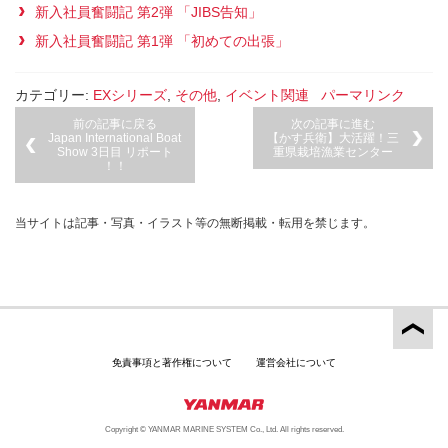
新入社員奮闘記 第2弾 「JIBS告知」
新入社員奮闘記 第1弾 「初めての出張」
カテゴリー:
EXシリーズ
,
その他
,
イベント関連
パーマリンク
前の記事に戻る
次の記事に進む
Japan International Boat
【かす兵衛】大活躍！三
Show 3日目 リポート
重県栽培漁業センター
！！
当サイトは記事・写真・イラスト等の無断掲載・転用を禁じます。
免責事項と著作権について
運営会社について
Copyright © YANMAR MARINE SYSTEM Co., Ltd. All rights reserved.