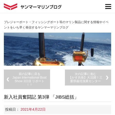
プレジャーボート・フィッシングボート等のマリン製品に関する情報やイベ
ントをいち早く発信するヤンマーマリンブログ
前の記事に戻る
次の記事に進む
Japan International Boat
【かす兵衛】大活躍！三
Show 3日目 リポート
重県栽培漁業センター
！！
新入社員奮闘記 第3弾 「JIBS総括」
投稿日：
2021年4月22日