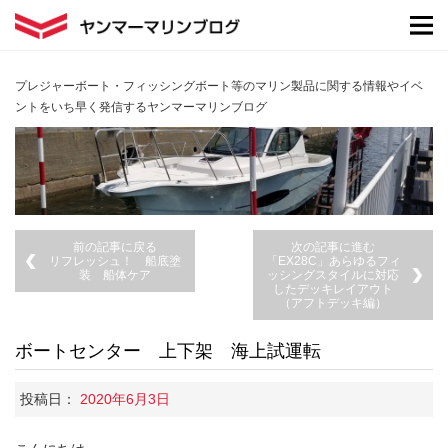
プレジャーボート・フィッシングボート等のマリン製品に関する情報やイベ
ントをいち早く発信するヤンマーマリンブログ
前の記事に戻る
次の記事に進む
リフレッシュ！ 船底塗
「EX28C」あらゆるフィ
装 船体ケア
ッシングスタイルに対応
したデッキレイアウト
（アフトデッキ編）
ボートセンター 上下架 海上試運転
投稿日：
2020年6月3日