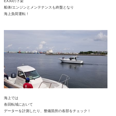
EX30の下架
船体/エンジンとメンテナンスも終盤となり
海上負荷運転！
海上では
各回転域において
データーを計測したり、整備箇所の各部をチェック！