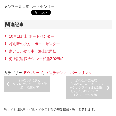
ヤンマー東日本ボートセンター
関連記事
10月1日(土)ボートセンター
梅雨時の夕方 ボートセンター
寒い日が続く中、海上試運転
海上試運転 ヤンマー和船ZD28K5
カテゴリー:
EXシリーズ
,
メンテナンス
パーマリンク
前の記事に戻る
次の記事に進む
リフレッシュ！ 船底塗
「EX28C」あらゆるフィ
装 船体ケア
ッシングスタイルに対応
したデッキレイアウト
（アフトデッキ編）
当サイトは記事・写真・イラスト等の無断掲載・転用を禁じます。