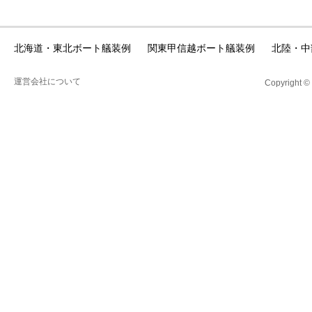
北海道・東北ボート艤装例
関東甲信越ボート艤装例
北陸・中
運営会社について
Copyright ©