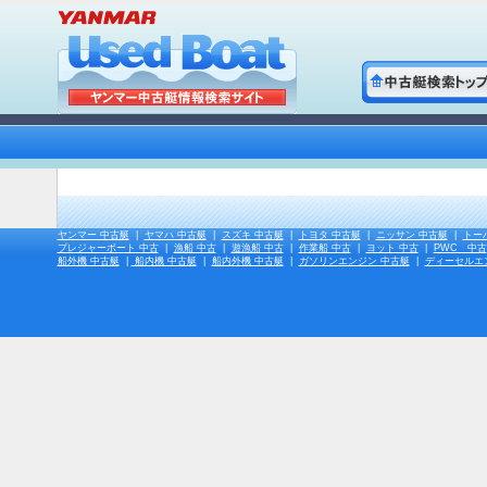
ヤンマー 中古艇
|
ヤマハ 中古艇
|
スズキ 中古艇
|
トヨタ 中古艇
|
ニッサン 中古艇
|
トー
プレジャーボート 中古
|
漁船 中古
|
遊漁船 中古
|
作業船 中古
|
ヨット 中古
|
PWC 中古
船外機 中古艇
|
船内機 中古艇
|
船内外機 中古艇
|
ガソリンエンジン 中古艇
|
ディーセルエ